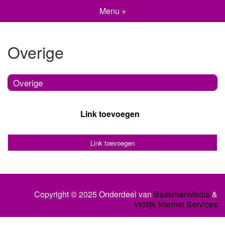
Menu +
Overige
Overige
Link toevoegen
Link toevoegen
Copyright © 2025 Onderdeel van
BaakmanMedia
&
Vrolijk Internet Services